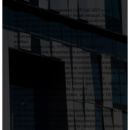
HuiZhou VIVIBetter упаковка LtdЧ Ltd 2015 елда 1
миллион юань инвестициясе белән оешкан.50
квадраттан артык хезмәткәр бар, шул исәптән заводта
1000 квадрат метрлы 5 техник, еллык җитештерүнең
гомуми бәясе 5 миллион юаньга җитте.Без дизайн,
полиграфиядән пост эшкәртүгә кадәр хезмәт күрсәтә
алабыз.
Яхшырак үсеш өчен, VIVIBetter көндәшлеккә
сәләтлелеген һәм йогынтысын көчәйтү өчен
яңартылачак һәм реформалаштырылачак.VIVIBetter
бөтен персоналның катнашу политикасын таләп итә,
камилләшүне дәвам итә һәм һәр клиент өчен бурычны
саклый.Без ISO9001 сыйфатын тикшерү системасы һәм
ISO14001 әйләнә-тирә мохит белән идарә итү
системасын булдырабыз.VIVIBetter фәнни һәм эффектив
идарә итү, югары сыйфатлы продукт ， акыллы бәя,
пунктуаль һәм эффектив хезмәт, шул исәптән OEM һәм
ODM сервисы белән клиентларның яхшы абруен
яулады.
VIVIBetter-ның төп продуктларына балалар китабы һәм
тавыш китабы, сенсор китабы, поп-китап, гадәти
булмаган китап, котлау открыткасы керә.Без
клиентлардан PDF яки AI буенча продуктлар ясыйбыз,