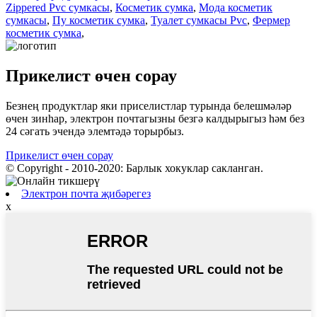
Zippered Pvc сумкасы
,
Косметик сумка
,
Мода косметик
сумкасы
,
Пу косметик сумка
,
Туалет сумкасы Pvc
,
Фермер
косметик сумка
,
Прикелист өчен сорау
Безнең продуктлар яки приселистлар турында белешмәләр
өчен зинһар, электрон почтагызны безгә калдырыгыз һәм без
24 сәгать эчендә элемтәдә торырбыз.
Прикелист өчен сорау
© Copyright - 2010-2020: Барлык хокуклар сакланган.
Электрон почта җибәрегез
x