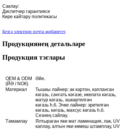
Саклау:
Диспетчер гарантиясе
Кире кайтару политикасы
Безгә электрон почта җибәрегез
Продукциянең детальләре
Продукция тэглары
OEM & ODM
Әйе.
(ЙӘ / NOК)
Материал
Тышкы лайнер: ак картон, капланган
кәгазь, сәнгать кәгазе, икеләтә кәгазь,
матур кәгазь, эшкәртелгән
кәгазь һ.б. Эчке лайнер: эретелгән
кәгазь, кәгазь, махсус кәгазь һ.б.
Сезнең сайлау.
Тәмамлау
Ялтыраган яки мат ламинация, лак, UV
каплау, алтын яки көмеш штамплау, UV