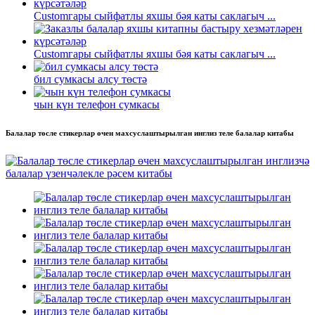
Customгары сыйфатлы яхшы бәя каты саклагыч ...
Customгары сыйфатлы яхшы бәя каты саклагыч ...
бил сумкасы алсу төстә
чын күн телефон сумкасы
Балалар төсле стикерлар өчен махсуслаштырылган инглиз теле балалар китабы