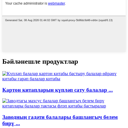
Бәйләнешле продуктлар
Картон китапларын күпләп сату балалар ...
Заводның гадәти балалары башлангыч белем
бирү ...