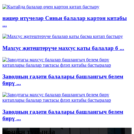
нәшер итүчеләр Синьи балалар картон китабы
...
Махсус җитештерүче махсус каты балалар б ...
Заводның гадәти балалары башлангыч белем
бирү ...
Заводның гадәти балалары башлангыч белем
бирү ...
Безнең турында