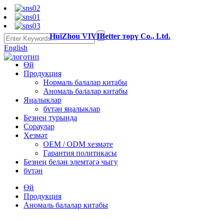
HuiZhou VIVIBetter төрү Co., Ltd.
English
Өй
Продукция
Нормаль балалар китабы
Аномаль балалар китабы
Яңалыклар
бүтән яңалыклар
Безнең турында
Сораулар
Хезмәт
OEM / ODM хезмәте
Гарантия политикасы
Безнең белән элемтәгә чыгу
бүтән
Өй
Продукция
Аномаль балалар китабы