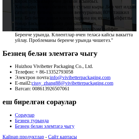
кирәк булса алар өчен дизайн ясыйбыз.
Халыкара базар - безнең төп сугыш кыры .Бер чит илдән
сатып алу безнең компания венчурының 80% тәшкил
итә. Без бөтен дөнья клиентларына иң яхшы сыйфатлы
товар тәкъдим итәрбез дип ышанабыз.
Безнең девиз. "Клиент - безнең алла һәм сыйфат.
Беренче урында. Клиентлар өчен теләсә кайсы вакытта
уйлау. Проблеманы беренче урында чишегез."
Безнең белән элемтәгә чыгу
Huizhou Vivibetter Packaging Co., Ltd.
Телефон: + 86-13352793058
Электрон почта:
info@vivibetterpackaging.com
E-mail2:
cissy_zhang88@vivibetterpackaging.com
Ватсап: 008613926507061
еш бирелгән сораулар
Сораулар
Безнең турында
Безнең белән элемтәгә чыгу
Кайнар продуктлар
-
Сайт картасы