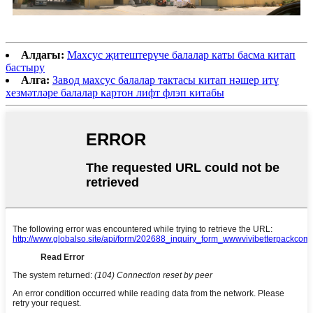
Алдагы:
Махсус җитештерүче балалар каты басма китап
бастыру
Алга:
Завод махсус балалар тактасы китап нәшер итү
хезмәтләре балалар картон лифт флэп китабы