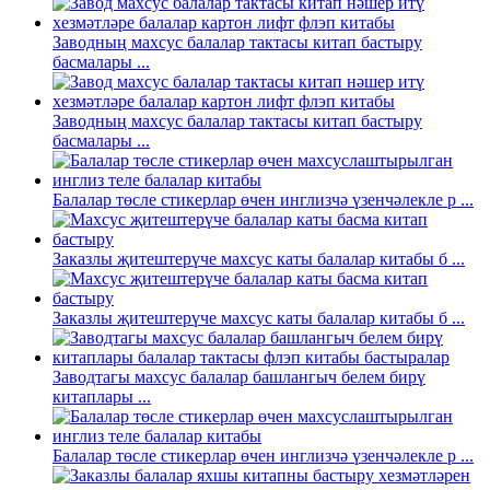
Заводның махсус балалар тактасы китап бастыру
басмалары ...
Заводның махсус балалар тактасы китап бастыру
басмалары ...
Балалар төсле стикерлар өчен инглизчә үзенчәлекле p ...
Заказлы җитештерүче махсус каты балалар китабы б ...
Заказлы җитештерүче махсус каты балалар китабы б ...
Заводтагы махсус балалар башлангыч белем бирү
китаплары ...
Балалар төсле стикерлар өчен инглизчә үзенчәлекле p ...