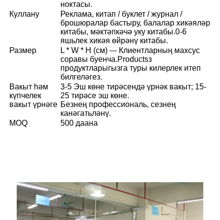
ноктасы.
Куллану
Реклама, китап / буклет / журнал /
брошюралар бастыру, балалар хикәяләр
китабы, мәктәпкәчә уку китабы.0-6
яшьлек хикәя өйрәнү китабы.
Размер
L * W * H (см) --- Клиентларның махсус
соравы буенча.Productsз
продуктларыгызга туры килерлек итеп
билгеләгез.
Вакыт һәм
3-5 Эш көне тирәсендә үрнәк вакыт; 15-
күпчелек
25 тирәсе эш көне.
вакыт үрнәге
Безнең профессиональ, сезнең
канәгатьләнү.
MOQ
500 даана