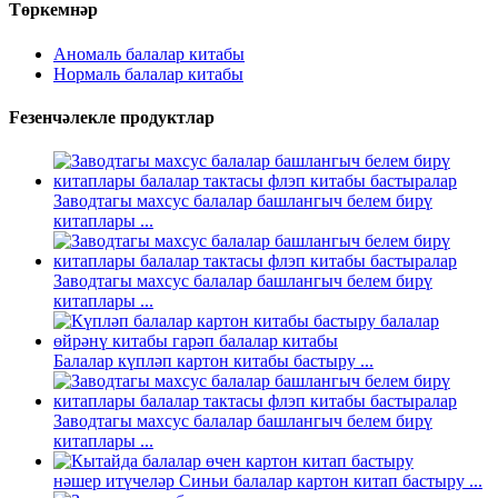
Төркемнәр
Аномаль балалар китабы
Нормаль балалар китабы
Feзенчәлекле продуктлар
Заводтагы махсус балалар башлангыч белем бирү
китаплары ...
Заводтагы махсус балалар башлангыч белем бирү
китаплары ...
Балалар күпләп картон китабы бастыру ...
Заводтагы махсус балалар башлангыч белем бирү
китаплары ...
нәшер итүчеләр Синьи балалар картон китап бастыру ...