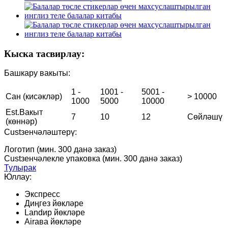
Кыска тасвирлау:
Башкару вакыты:
1 -
1001 -
5001 -
Сан (кисәкләр)
> 10000
1000
5000
10000
Est.Вакыт
7
10
12
Сөйләшү
(көннәр)
Custзенчәләштерү:
Логотип (мин. 300 данә заказ)
Custзенчәлекле упаковка (мин. 300 данә заказ)
Тулырак
Юллау:
Экспресс
Диңгез йөкләре
Landир йөкләре
Airава йөкләре