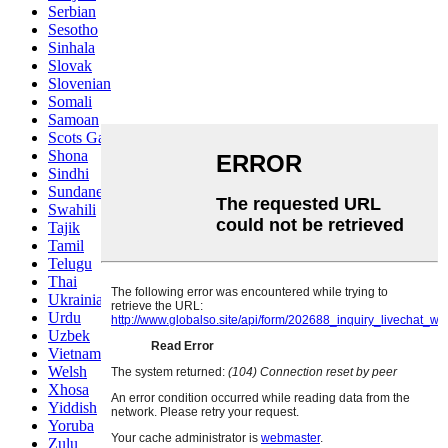
Serbian
Sesotho
Sinhala
Slovak
Slovenian
Somali
Samoan
Scots Gaelic
Shona
Sindhi
Sundanese
Swahili
Tajik
Tamil
Telugu
Thai
Ukrainian
Urdu
Uzbek
Vietnamese
Welsh
Xhosa
Yiddish
Yoruba
Zulu